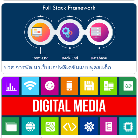
ปวส.การพัฒนาเว็บแอปพลิเคชันแบบฟูลสแต็ก
ปวส.การพัฒนาเว็บแอปพลิเคชันแบบฟูลสแต็ก