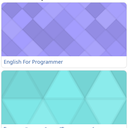
English For Programmer
English For Programmer